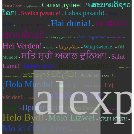
Салам дүйнө!
%ສະ​ບາຍ​ດີ​ຊາວ​
-
-
-
Сәлем Әлем!
សួស្តី​ពិភពលោក!
ໂລກ!
Labas pasauli!
Sveika pasaule!
-
-
-
Moien
ഹലോ
Hai dunia!
Здраво свету!
Welt!
-
-
-
വേൾഡ്!
-
-
-
-
Сайн уу дэлхий!
မင်္ဂလာပါကမ္ဘာလောက!
नमस्कार संसार!
Hei Verden!
Witaj świecie!
-
-
سلام نړی!
-
-
Olá
سلام دنیا!
ਸਤਿ ਸ੍ਰੀ ਅਕਾਲ ਦੁਨਿਆ!
Salut
-
-
Mundo!
Hàlo a Shaoghail!
Lume!
Привет мир!
-
-
-
Здраво Свете!
හෙලෝ වර්ල්ඩ්!
alexp
-
-
-
Pozdravljen svet!
-
Lefatše Lumela!
¡Hola Mundo!
Hej
-
-
-
Halo Dunya!
Salamu Dunia!
สวัสดีชาวโลก!
världen!
Selam
-
-
-
Салом Ҷаҳон!
Привіт Світ!
Salom Dunyo!
Dünya!
-
-
-
-
Chào thế giới!
Helo Byd!
Molo Lizwe!
העלא וועלט!
-
-
-
Mo ki O Ile Aiye!
-
-
Sawubona Mhlaba!