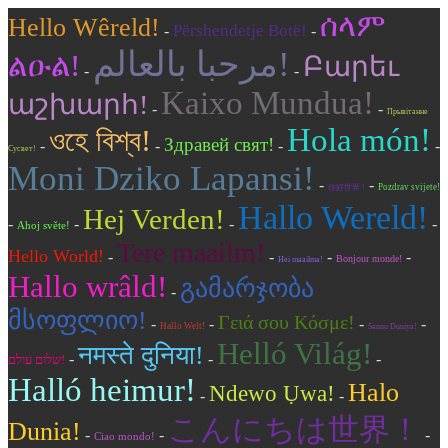
ሰላም
Hello Wêreld!
Përshendetje Botë!
-
-
مرحبا بالعالم!
ልዑል!
Բարեւ
-
-
Kaixo Mundua!
աշխարհ!
-
-
Прывітанне
Hola món!
ওহে বিশ্ব!
Здравей свят!
-
-
-
-
Сусвет!
Moni Dziko Lapansi!
-
-
Pozdrav svijete!
你好世界 !
Hallo Wereld!
Hej Verden!
-
-
-
-
Ahoj světe!
Tere maailm!
Hello World!
-
-
-
-
Bonjour monde!
Hei maailma!
Hallo wrâld!
გამარჯობა
-
მსოფლიო!
Γειά σου Κόσμε!
-
-
-
-
Hallo Welt!
Sannu Duniya!
Helló Világ!
नमस्ते दुनिया!
-
-
-
שלום עולם!
Halló heimur!
Halo
Ndewo Ụwa!
-
-
こんにちは世界！
Dunia!
-
-
-
Ciao mondo!